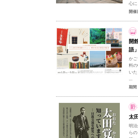
心に
開催
開
語
かご
料の
いた
...
期間
太
明治
らの