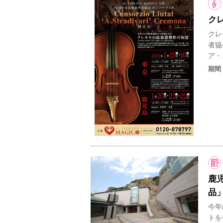
クレ
クレモ
者協会
ア・.
期間
鹿
品
今年
トを