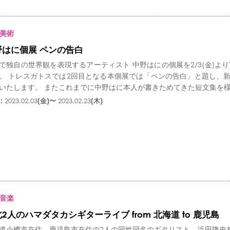
美術
野はに個展 ペンの告白
で独自の世界観を表現するアーティスト 中野はにの個展を2/3(金)よりTr
。 トレスガトスでは2回目となる本個展では「ペンの告白」と題し、
いたします。 またこれまでに中野はに本人が書きためてきた短文集を様々
：
2023.02.03
(金)〜
2023.02.23
(木)
音楽
2人のハマダタカシギターライブ from 北海道 to 鹿児島
道小樽市在住、鹿児島市在住の2人の同姓同名のギタリスト、浜田隆史