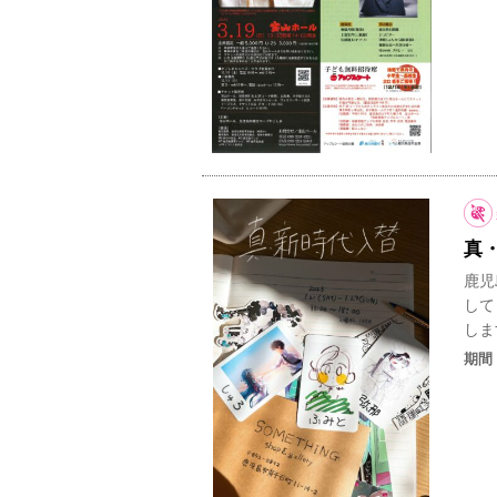
真
鹿児
して
しま
期間