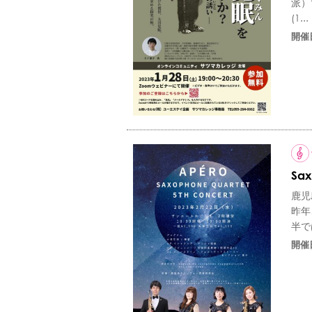
派）
(1...
開催
Sax
鹿児
昨年
半で
開催