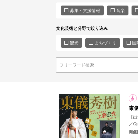
募集・支援情報
音楽
文化芸術と分野で絞り込み
観光
まちづくり
国
東
【出
／Q
開催