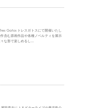
es Gatos トレスガトスにて開催いたし
新作含む原画作品や各種ノベルティを展示
な形で楽しめるし...
&濱田貴志によるギターライブの鹿児島公