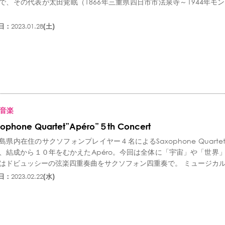
で、その代表が太田覚眠（1866年三重県四日市市法泉寺～1944年
日：
2023.01.28
(土)
音楽
ophone Quartet”Apéro”５th Concert
島県内在住のサクソフォンプレイヤー４名によるSaxophone Quarte
、結成から１０年をむかえたApéro。今回は全体に「宇宙」や「世界
はドビュッシーの弦楽四重奏曲をサクソフォン四重奏で。 ミュージカル、
日：
2023.02.22
(水)