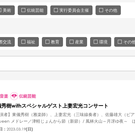
美術
伝統芸能
実行委員会主催
その他
際交流
福祉
教育
産業
環境
その
音楽
伝統芸能
儀秀樹withスペシャルゲスト上妻宏光コンサート
演者】東儀秀樹（雅楽師）、上妻宏光（三味線奏者）、佐藤雄大（ピア
ueen メドレー／津軽じょんから節（新節）/ 風林火山～月冴ゆ夜～ ほ
日：
2023.03.19
(日)