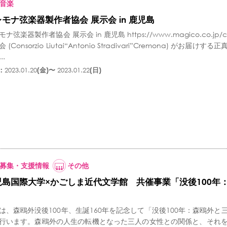
音楽
モナ弦楽器製作者協会 展示会 in 鹿児島
ナ弦楽器製作者協会 展示会 in 鹿児島 https://www.magico.co.jp/c
 (Consorzio Liutai“Antonio Stradivari”Cremona) 
..
：
2023.01.20
(金)〜
2023.01.22
(日)
募集・支援情報
その他
児島国際大学×かごしま近代文学館 共催事業「没後100年
」
は、森鴎外没後100年、生誕160年を記念して「没後100年：森鴎外
行います。森鴎外の人生の転機となった三人の女性との関係と、それ