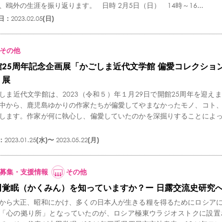
、鴎外の生涯を振り返ります。 日時 2月5日（日） 14時～16...
日：
2023.02.05
(日)
その他
館25周年記念企画展「かごしま近代文学館 偏愛コレクショ
」展
しま近代文学館は、2023（令和５）年１月29日で開館25周年を迎
中から、鹿児島ゆかりの作家たちが偏愛してやまなかったモノ、コト
します。作家が何に執心し、偏愛していたのかを深掘りすることによ
：
2023.01.25
(水)〜
2023.05.22
(月)
募集・支援情報
その他
田覚眠（かくみん）を知っていますか？ー 日露交流史研究へ
から大正、昭和にかけ、多くの日本人が生きる糧を得るためにロシア
「心の拠り所」となっていたのが、ロシア極東ウラジオストクに設置