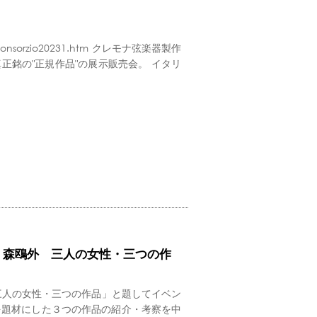
onsorzio20231.htm クレモナ弦楽器製作
がお届けする正真正銘の"正規作品"の展示販売会。 イタリ
：森鴎外 三人の女性・三つの作
と三人の女性・三つの作品」と題してイベン
を題材にした３つの作品の紹介・考察を中