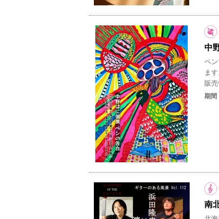
中
ペン
ます
販売
期間
南北
北海