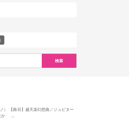
他
ノ） 【曲目】越天楽幻想曲／ジュピター
か ...