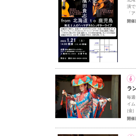
演で
「ア
開催
ラ
毎週
イム
(金
開催