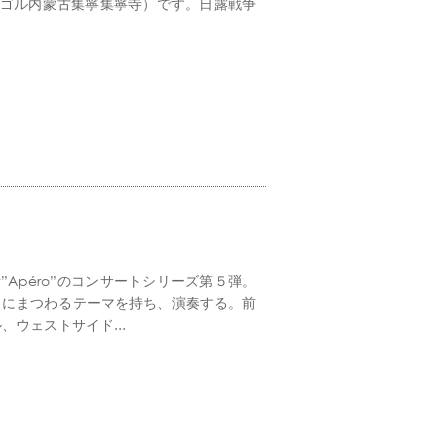
モンゴル内蒙古集寧集寧寺）です。日露戦争
t”Apéro”のコンサートシリーズ第５弾。
」にまつわるテーマを持ち、演奏する。前
ウェストサイド...