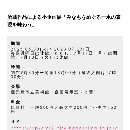
所蔵作品による小企画展「みなもをめぐるー水の表
現を味わう」
期間
2023.05.30(火)〜2023.07.23(日)
毎週月曜日は休館。ただし、7月17日（月）は開
館。7月18日（火）は休館
時間
開館9時30分ー閉館18時00分（最終入館は17時
30分）
会場
鹿児島市立美術館 企画展示室（２階）
料金
観覧料 一般300円／高大生200円／小中生150
円
ＨＰ
https://hp-cms2.city.kagoshima.lg.jp/c