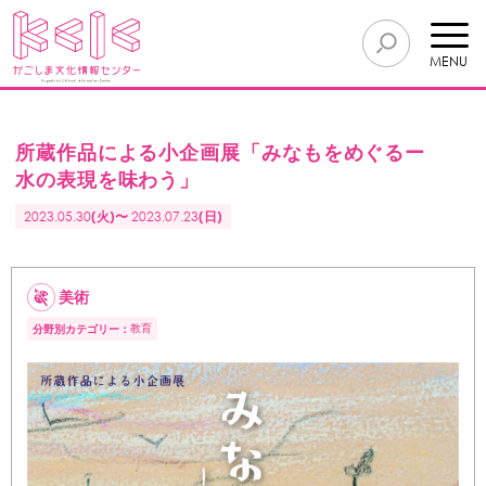
MENU
所蔵作品による小企画展「みなもをめぐるー
水の表現を味わう」
2023.05.30
(火)〜
2023.07.23
(日)
美術
教育
分野別カテゴリー：