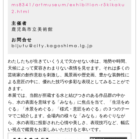
ms8341/artmuseum/exhibition-r5kikaku
2.html
主催者
鹿児島市立美術館
お問合せ
bijutu@city.kagoshima.lg.jp
わたしたちが生きていくうえで欠かせない水は、地勢や時間、
天候によって変容きわまりない表情を見せます。それは多くの
芸術家の創作意欲を刺激し、風景画や歴史画、豊かな装飾性に
よる意匠の中に、優れた技巧や多彩な表現としてみることがで
きます。
本展では、当館が所蔵する水と結びつきのある作品群の中か
ら、水の表面を意味する「みなも」に焦点を当て、「生活をめ
ぐる」「水景をめぐる」「様式・意匠をめぐる」の３つのテー
マでご紹介します。会場内の様々な「みなも」をめぐりなが
ら、水の表現に投影された心情や美しさ、表現技巧など、幅広
い視点で鑑賞をお楽しみいただけると幸いです。