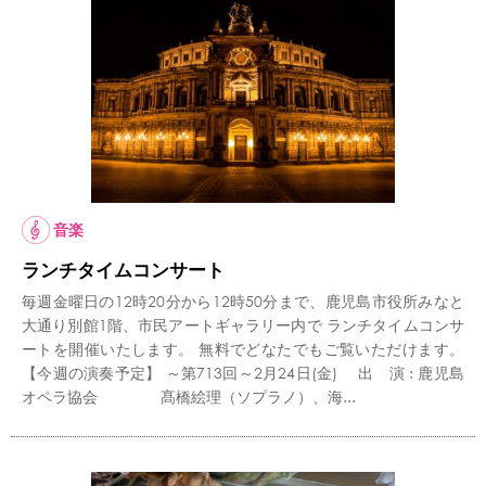
音楽
ランチタイムコンサート
毎週金曜日の12時20分から12時50分まで、鹿児島市役所みなと
大通り別館1階、市民アートギャラリー内で ランチタイムコンサ
ートを開催いたします。 無料でどなたでもご覧いただけます。
【今週の演奏予定】 ～第713回～2月24日(金) 出 演 : 鹿児島
オペラ協会 髙橋絵理（ソプラノ）、海...