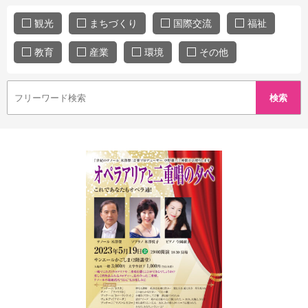
観光
まちづくり
国際交流
福祉
教育
産業
環境
その他