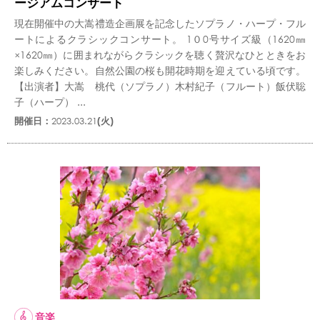
ージアムコンサート
現在開催中の大嵩禮造企画展を記念したソプラノ・ハープ・フル
ートによるクラシックコンサート。 1０0号サイズ級（1620㎜
×1620㎜）に囲まれながらクラシックを聴く贅沢なひとときをお
楽しみください。自然公園の桜も開花時期を迎えている頃です。
【出演者】大嵩 桃代（ソプラノ）木村紀子（フルート）飯伏聡
子（ハープ） ...
開催日：
2023.03.21
(火)
音楽