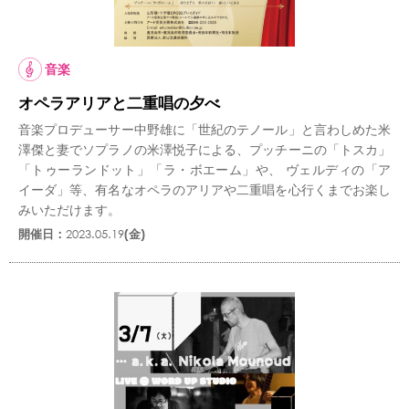
音楽
オペラアリアと二重唱の夕べ
音楽プロデューサー中野雄に「世紀のテノール」と言わしめた米
澤傑と妻でソプラノの米澤悦子による、プッチーニの「トスカ」
「トゥーランドット」「ラ・ボエーム」や、 ヴェルディの「ア
イーダ」等、有名なオペラのアリアや二重唱を心行くまでお楽し
みいただけます。
開催日：
2023.05.19
(金)