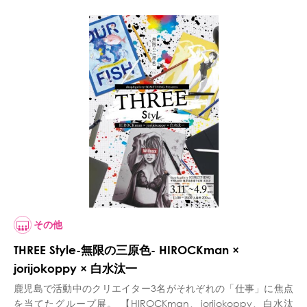
その他
THREE Style-無限の三原色- HIROCKman ×
jorijokoppy × 白水汰一
鹿児島で活動中のクリエイター3名がそれぞれの「仕事」に焦点
を当てたグループ展。 【HIROCKman、jorijokoppy、白水汰