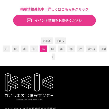
掲載情報募集中！詳しくはこちらをクリック
イベント情報をお寄せください
« 最初
‹ 前へ
81
82
83
84
85
86
87
88
89
次へ ›
最後
»
〒892-0815 鹿児島県鹿児島市易居町1-2