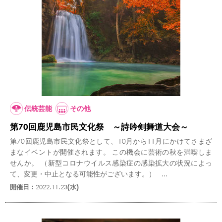
伝統芸能
その他
第70回鹿児島市民文化祭 ～詩吟剣舞道大会～
第70回鹿児島市民文化祭として、10月から11月にかけてさまざ
まなイベントが開催されます。 この機会に芸術の秋を満喫しま
せんか。 （新型コロナウイルス感染症の感染拡大の状況によっ
て、変更・中止となる可能性がございます。） ...
開催日：
2022.11.23
(水)