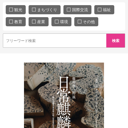
観光
まちづくり
国際交流
福祉
教育
産業
環境
その他