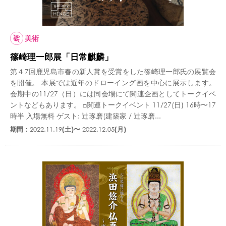
美術
篠崎理一郎展「日常麒麟」
第４7回鹿児島市春の新人賞を受賞をした篠崎理一郎氏の展覧会
を開催。 本展では近年のドローイング画を中心に展示します。
会期中の11/27（日）には同会場にて関連企画としてトークイベ
ントなどもあります。 □関連トークイベント 11/27(日) 16時〜17
時半 入場無料 ゲスト: 辻琢磨(建築家 / 辻琢磨...
期間：
2022.11.19
(土)〜
2022.12.05
(月)