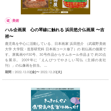
美術
ハル企画展 心の琴線に触れる 浜田悠介仏画展 〜吉
祥〜
鹿児島を中心に活動している、日本画家 浜田悠介 （武蔵野美術
大学 大学院・造形研究科 日本画コース修了）の 初仏画の個展で
す。屏風画やF50号、30号作品からサムホール作品まで 約20点
を展示。 2009年に「えんぴつでやさしい写仏（主婦の友社
刊）」の仏像画を担当。 ...
期間：
2022.12.02
(金)〜
2022.12.20
(火)