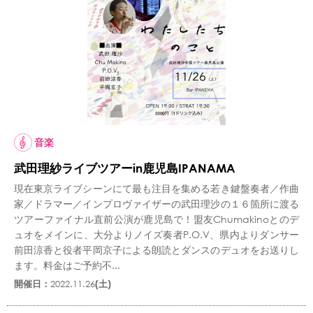
音楽
武田理紗ライブツアーin鹿児島IPANAMA
現在東京ライブシーンにて最も注目を集める若き鍵盤奏者／作曲
家／ドラマー／インプロヴァイザーの武田理沙の１６箇所に渡る
ツアーファイナル直前公演が鹿児島で！盟友Chumakinoとのデ
ュオをメインに、大分よりノイズ奏者P.O.V、県内よりダンサー
前田涼香と役者平岡京子による朗読とダンスのデュオをお送りし
ます。料金はご予約不...
開催日：
2022.11.26
(土)