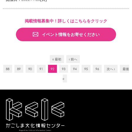
掲載情報募集中！詳しくはこちらをクリック
イベント情報をお寄せください
« 最初
‹ 前へ
88
89
90
91
92
93
94
95
96
次へ ›
最後
»