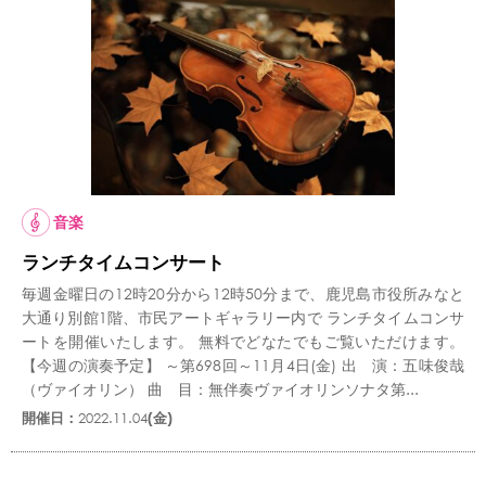
音楽
ランチタイムコンサート
毎週金曜日の12時20分から12時50分まで、鹿児島市役所みなと
大通り別館1階、市民アートギャラリー内で ランチタイムコンサ
ートを開催いたします。 無料でどなたでもご覧いただけます。
【今週の演奏予定】 ～第698回～11月4日(金) 出 演：五味俊哉
（ヴァイオリン） 曲 目：無伴奏ヴァイオリンソナタ第...
開催日：
2022.11.04
(金)