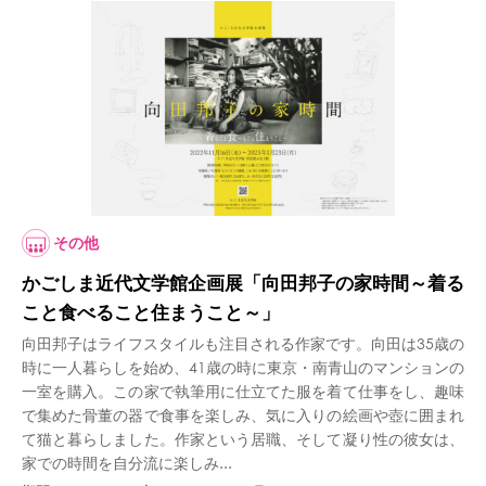
その他
かごしま近代文学館企画展「向田邦子の家時間～着る
こと食べること住まうこと～」
向田邦子はライフスタイルも注目される作家です。向田は35歳の
時に一人暮らしを始め、41歳の時に東京・南青山のマンションの
一室を購入。この家で執筆用に仕立てた服を着て仕事をし、趣味
で集めた骨董の器で食事を楽しみ、気に入りの絵画や壺に囲まれ
て猫と暮らしました。作家という居職、そして凝り性の彼女は、
家での時間を自分流に楽しみ...