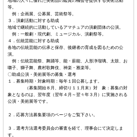
地域の人々に優れた美術品の鑑賞の機会を提供する美術活動
等。
例：企画展、公募展、芸術祭等。
３．演劇活動に対する助成
地域で継続的に活動しているアマチュアの演劇団体の公演。
例：一般劇・現代劇、ミュージカル、演劇祭等。
４．伝統芸能に対する助成
各地の伝統芸能の伝承と保存、後継者の育成を図るための公
演。
例：伝統芸能祭、舞踊等、能・薪能、人形浄瑠璃、太鼓、お
囃子、獅子舞、農村歌舞伎、神楽・雅楽等。
〇助成公演・美術展等の募集・選考
１．募集時期・対象時期：毎年１回公募します。
（募集開始８月、締切り１１月末）対 象：募集の対
象となるのは、翌年度（翌年４月～翌々年３月）に実施される
公演・美術展等です。
２．応募方法募集要項のページをご覧下さい。
３．選考方法選考委員会の審査を経て、理事会にて決定しま
す。