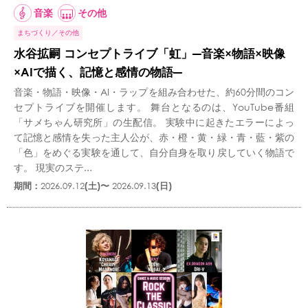
音楽
その他
まちづくり
その他
水谷拡嗣 コンセプトライブ「虹」―音楽×物語×映像
×AIで描く、記憶と感情の物語―
音楽・物語・映像・AI・ラップを組み合わせた、約60分間のコン
セプトライブを開催します。 舞台となるのは、YouTube番組
「サメちゃん研究所」の生配信。 実験中に起きたエラーによっ
て記憶と感情を失った主人公が、赤・橙・黄・緑・青・藍・紫の
「色」をめぐる実験を通して、自分自身を取り戻していく物語で
す。 現実のステ...
期間：
2026.09.12
(土)〜
2026.09.13
(日)