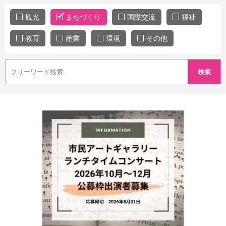
観光
まちづくり
国際交流
福祉
教育
産業
環境
その他