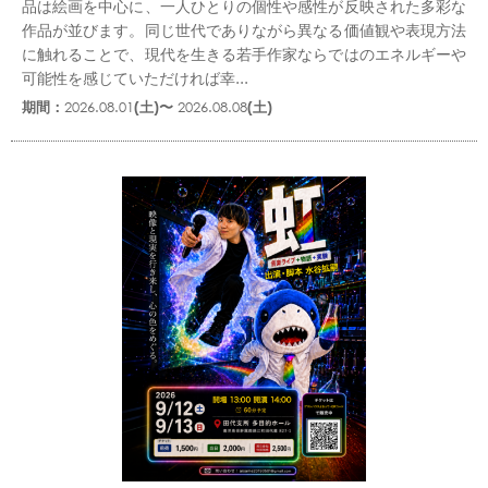
品は絵画を中心に、一人ひとりの個性や感性が反映された多彩な
作品が並びます。同じ世代でありながら異なる価値観や表現方法
に触れることで、現代を生きる若手作家ならではのエネルギーや
可能性を感じていただければ幸...
期間：
2026.08.01
(土)〜
2026.08.08
(土)