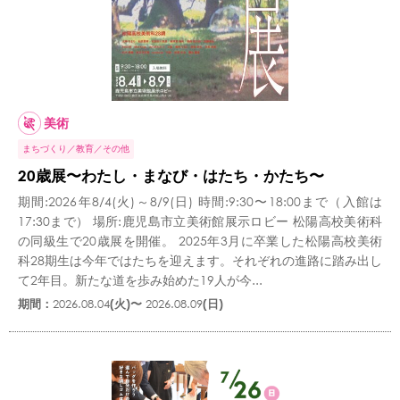
美術
まちづくり
教育
その他
20歳展〜わたし・まなび・はたち・かたち〜
期間:2026年8/4(火)～8/9(日) 時間:9:30〜18:00まで（入館は
17:30まで） 場所:鹿児島市立美術館展示ロビー 松陽高校美術科
の同級生で20歳展を開催。 2025年3月に卒業した松陽高校美術
科28期生は今年ではたちを迎えます。それぞれの進路に踏み出し
て2年目。新たな道を歩み始めた19人が今...
期間：
2026.08.04
(火)〜
2026.08.09
(日)