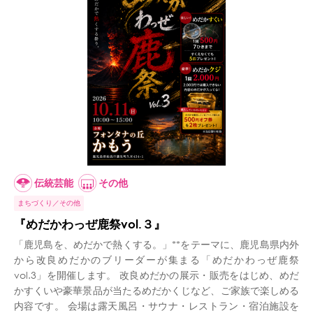
伝統芸能
その他
まちづくり
その他
『めだかわっぜ鹿祭vol.３』
「鹿児島を、めだかで熱くする。」**をテーマに、鹿児島県内外
から改良めだかのブリーダーが集まる「めだかわっぜ鹿祭
vol.3」を開催します。 改良めだかの展示・販売をはじめ、めだ
かすくいや豪華景品が当たるめだかくじなど、ご家族で楽しめる
内容です。 会場は露天風呂・サウナ・レストラン・宿泊施設を