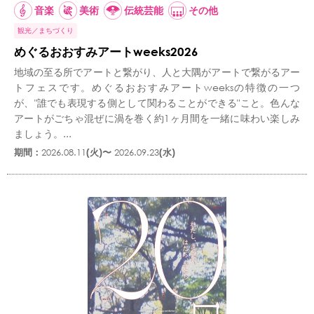
音楽
美術
伝統芸能
その他
観光
まちづくり
めぐるおおすみアートweeks2026
地域の至る所でアートと繋がり、人と大隅がアートで繋がるアー
トフェスです。めぐるおおすみアートweeksの特徴の一つ
が、"誰でも表現する側として関わることができる"こと。色んな
アートがごちゃ混ぜに渦を巻く約1ヶ月間を一緒に味わい楽しみ
ましょう。...
期間：
2026.08.11
(火)〜
2026.09.23
(水)