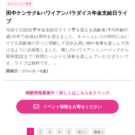
まちづくり
教育
田中ケンサク&ハワイアンパラダイス年金支給日ライ
ブ
今回で22回目
年金支給日ライブ
を迎える高齢者(平均年齢81
歳)今年で結成66周年を迎えました。キャシュレスの時代におい
てでも高齢者の方々に理解して頂きお買い物や食事を楽しんで頂
けるように企画致しました。癒しのハワイアンミュージックから
昭和歌謡まで1時間たっぷりと演奏を楽しんでいただきたいで
す。ライブは無料です。...
開催日：
2026.08.14
(金)
掲載情報募集中！詳しくはこちらをクリック
イベント情報をお寄せください
1
2
3
4
5
次へ ›
最後 »