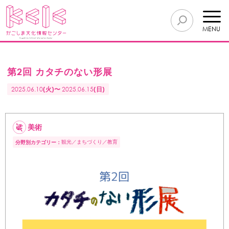
MENU
第2回 カタチのない形展
2025.06.10
(火)〜
2025.06.15
(日)
美術
観光
まちづくり
教育
分野別カテゴリー：