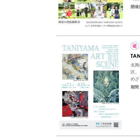
開催
TA
名陶
区。
めざ
期間