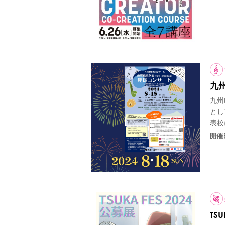
九
九州
とし
表校
開催
TS