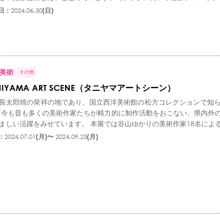
日：
2024.06.30
(日)
美術
その他
NIYAMA ART SCENE（タニヤマアートシーン）
長太郎焼の発祥の地であり、国立西洋美術館の松方コレクションで知
 今も昔も多くの美術作家たちが精力的に制作活動をおこない、県内外
ましい活躍をみせています。 本展では谷山ゆかりの美術作家18名による作
：
2024.07.01
(月)〜
2024.09.23
(月)