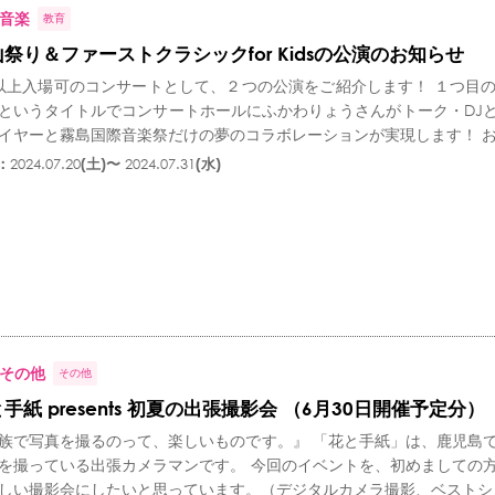
音楽
教育
祭り＆ファーストクラシックfor Kidsの公演のお知らせ
以上入場可のコンサートとして、２つの公演をご紹介します！ １つ目
というタイトルでコンサートホールにふかわりょうさんがトーク・DJ
イヤーと霧島国際音楽祭だけの夢のコラボレーションが実現します！ お子
：
2024.07.20
(土)〜
2024.07.31
(水)
その他
その他
手紙 presents 初夏の出張撮影会 （6月30日開催予定分）
族で写真を撮るのって、楽しいものです。』 「花と手紙」は、鹿児島
を撮っている出張カメラマンです。 今回のイベントを、初めましての
しい撮影会にしたいと思っています。（デジタルカメラ撮影、ベストショッ