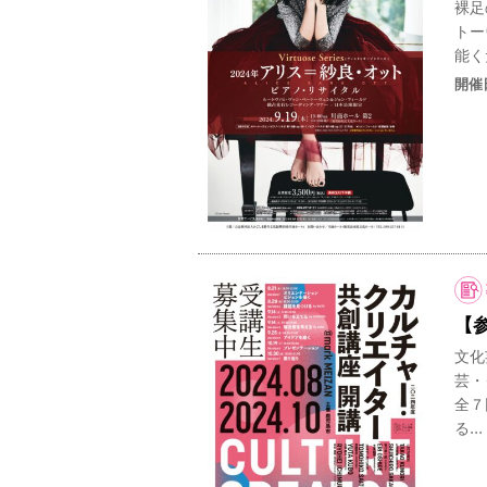
裸足
トー
能く
開催
【
文化
芸・
全７
る...