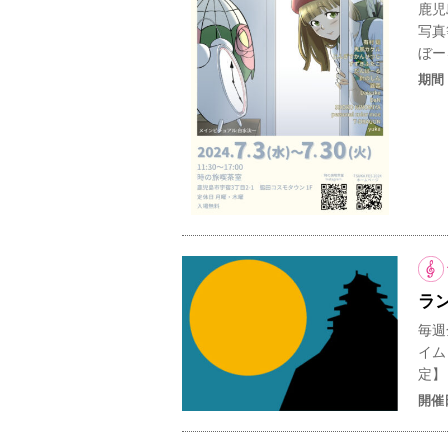
鹿児
写真
ぼーる
期間
ラ
毎週
イム
定】
開催