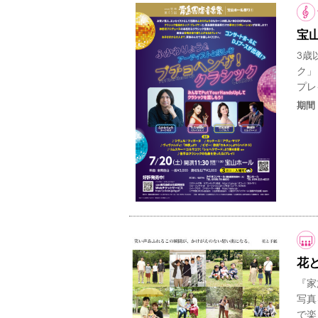
宝山
3歳
ク」
プレ
期間
花と
『家
写真
で楽