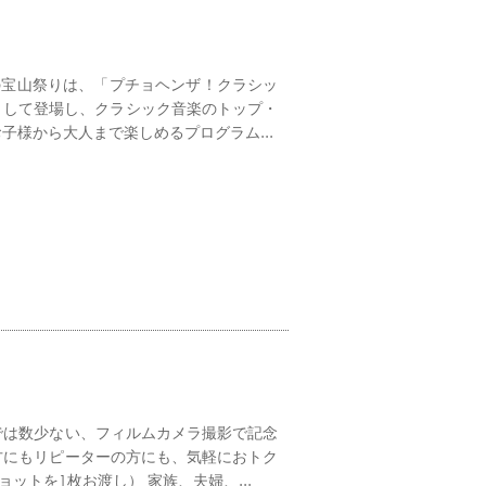
の宝山祭りは、「プチョヘンザ！クラシッ
として登場し、クラシック音楽のトップ・
様から大人まで楽しめるプログラム...
では数少ない、フィルムカメラ撮影で記念
方にもリピーターの方にも、気軽におトク
トを1枚お渡し） 家族、夫婦、...