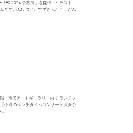
ES 2024 公募展」を開催!! イラスト・
、じんぎすかんひつじ、すずきふたこ、だん
1階、市民アートギャラリー内で ランチタ
 【今週のランチタイムコンサート演奏予
..