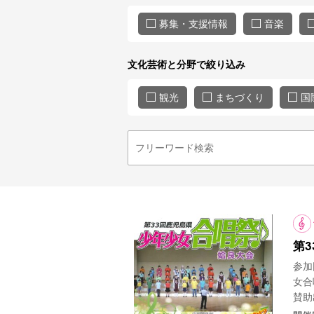
募集・支援情報
音楽
文化芸術と分野で絞り込み
観光
まちづくり
国
第
参加
女合
賛助