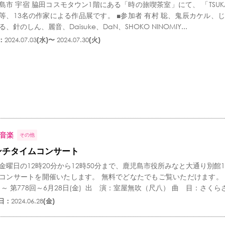
島市 宇宿 脇田コスモタウン1階にある「時の旅喫茶室」にて、 「TSUKA F
等、13名の作家による作品展です。 ■参加者 有村 聡、鬼辰カケル
、針のしん、麗音、Daisuke、DaN、SHOKO NINOMIY...
：
2024.07.03
(水)〜
2024.07.30
(火)
音楽
その他
ンチタイムコンサート
金曜日の12時20分から12時50分まで、鹿児島市役所みなと大通り別館
コンサートを開催いたします。 無料でどなたでもご覧いただけます。
 ～ 第778回～6月28日(金) 出 演：室屋無吹（尺八） 曲 目：さくらさ.
日：
2024.06.28
(金)