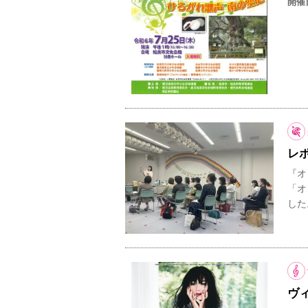
開催
レ
『オ
「オ
した
ヴ