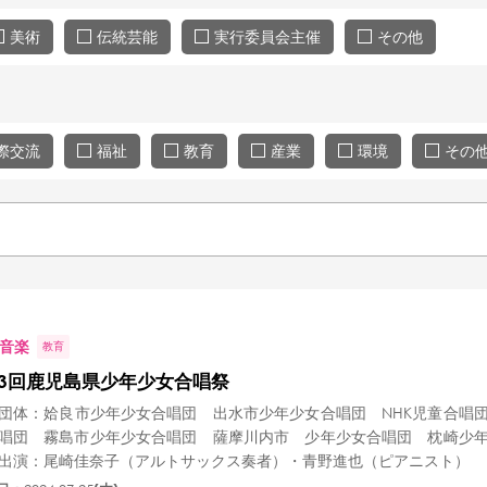
美術
伝統芸能
実行委員会主催
その他
際交流
福祉
教育
産業
環境
その
音楽
教育
33回鹿児島県少年少女合唱祭
団体：姶良市少年少女合唱団 出水市少年少女合唱団 NHK児童合唱
唱団 霧島市少年少女合唱団 薩摩川内市 少年少女合唱団 枕崎少
出演：尾崎佳奈子（アルトサックス奏者）・青野進也（ピアニスト）