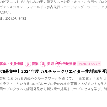
のピアニストでおなじみの実力派アリス＝紗良・オット。今回のプロ
ヴェン＆ジョン・フィールド～独占先行レコーディング・ツアー。ア
ださい。
日：
2024.09.19
(木)
募集・支援情報
音楽
美術
伝統芸能
その他
まちづくり
参加募集中】2024年度 カルチャークリエイター共創講座 
芸術にまつわる講義やグループワークを通じて、「食文化」「まちづ
クラフト」という５つのグループに分かれ文化芸術マネジメントを学
回のプログラムで課題発見から解決策の提案までのプロセスを学び、