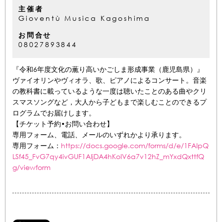
主催者
Gioventù Musica Kagoshima
お問合せ
08027893844
『令和6年度文化の薫り高いかごしま形成事業（鹿児島県）』
ヴァイオリンやヴィオラ、歌、ピアノによるコンサート。⾳楽
の教科書に載っているような⼀度は聴いたことのある曲やクリ
スマスソングなど，⼤⼈から⼦どもまで楽しむことのできるプ
ログラムでお届けします。
【チケット予約•お問い合わせ】
専用フォーム、電話、メールのいずれかより承ります。
専用フォーム：
https://docs.google.com/forms/d/e/1FAIpQ
LSf45_FvG7qy4ivGUF1AIjDA4hKoIV6a7v12hZ_mYxdQxttfQ
g/viewform