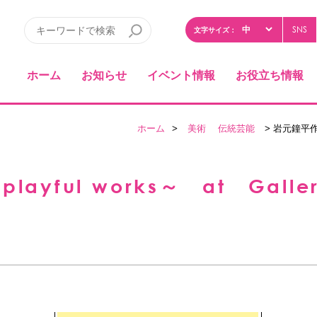
SNS
文字サイズ：
ホーム
お知らせ
イベント情報
お役立ち情報
ホーム
>
美術
伝統芸能
> 岩元鐘平作陶展
yful works～ at Galler