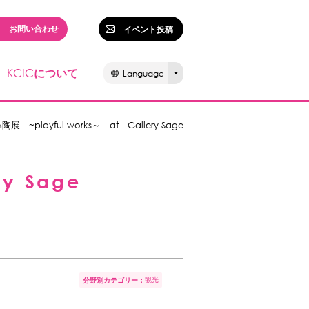
お問い合わせ
イベント投稿
KCIC
について
Language
 ~playful works～ at Gallery Sage
y Sage
観光
分野別カテゴリー：