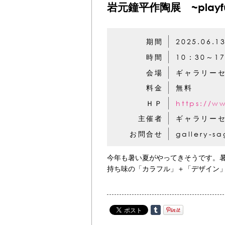
岩元鐘平作陶展 ~playful 
期間
2025.06.1
時間
10：30～1
会場
ギャラリー
料金
無料
ＨＰ
https://w
主催者
ギャラリー
お問合せ
gallery-s
今年も暑い夏がやってきそうです。
持ち味の「カラフル」＋「デザイン