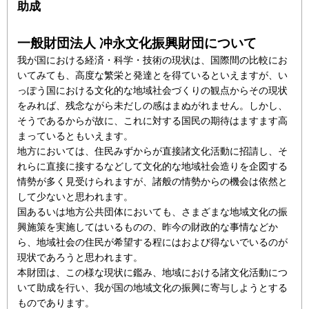
助成
一般財団法人 冲永文化振興財団について
我が国における経済・科学・技術の現状は、国際間の比較にお
いてみても、高度な繁栄と発達とを得ているといえますが、い
っぽう国における文化的な地域社会づくりの観点からその現状
をみれば、残念ながら未だしの感はまぬがれません。しかし、
そうであるからが故に、これに対する国民の期待はますます高
まっているともいえます。
地方においては、住民みずからが直接諸文化活動に招請し、そ
れらに直接に接するなどして文化的な地域社会造りを企図する
情勢が多く見受けられますが、諸般の情勢からの機会は依然と
して少ないと思われます。
国あるいは地方公共団体においても、さまざまな地域文化の振
興施策を実施してはいるものの、昨今の財政的な事情などか
ら、地域社会の住民が希望する程にはおよび得ないでいるのが
現状であろうと思われます。
本財団は、この様な現状に鑑み、地域における諸文化活動につ
いて助成を行い、我が国の地域文化の振興に寄与しようとする
ものであります。