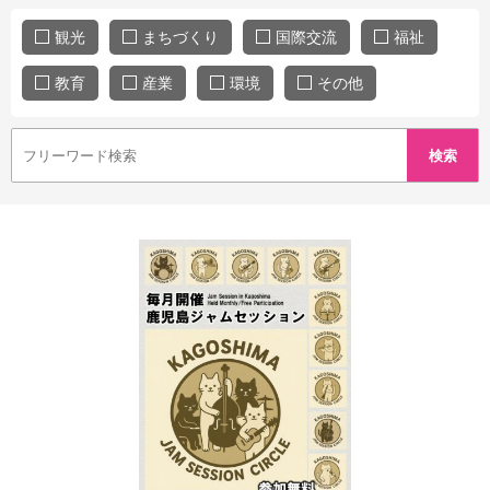
観光
まちづくり
国際交流
福祉
教育
産業
環境
その他