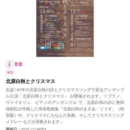
音楽
教育
北原白秋とクリスマス
生誕140年の北原白秋の詩とクリスマスソングで彩るアンサンブ
ル公演「北原白秋とクリスマス」 が開催されます。ソプラノ、
ヴァイオリン、ピアノのアンサンブル で、北原白秋の詩に會田
瑞樹氏が作曲した世俗歌曲集『北原白秋のまざあ・ぐうす』（特
別版）や、クリスマスにちなんだ名曲、そしてクリスマスソング
メドレー などが演奏されます...
開催日：
2025.12.06
(土)