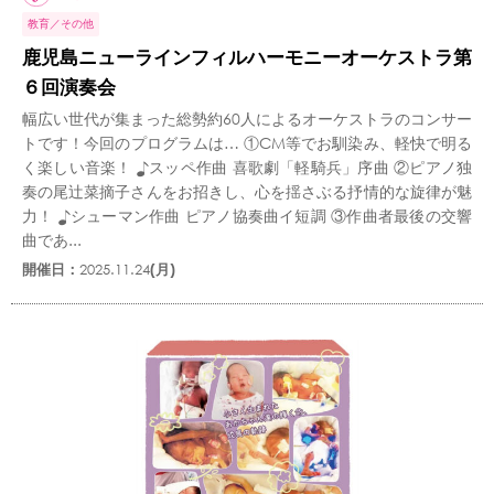
教育
その他
鹿児島ニューラインフィルハーモニーオーケストラ第
６回演奏会
幅広い世代が集まった総勢約60人によるオーケストラのコンサー
トです！今回のプログラムは… ①CM等でお馴染み、軽快で明る
く楽しい音楽！ ♪スッペ作曲 喜歌劇「軽騎兵」序曲 ②ピアノ独
奏の尾辻󠄀菜摘子さんをお招きし、心を揺さぶる抒情的な旋律が魅
力！ ♪シューマン作曲 ピアノ協奏曲イ短調 ③作曲者最後の交響
曲であ...
開催日：
2025.11.24
(月)