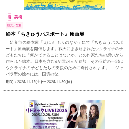
美術
観光
教育
絵本『ちきゅうパスポート』原画展
姶良市の絵本屋「えほん もりのなか」にて『ちきゅうパスポ
ート』原画展を開催します。戦火にまき込まれたウクライナの子
どもたちに「何かできることはないか」との作家たちの想いから
作られた絵本。日本を含む6か国24人が参加、その収益の一部は
ウクライナの子どもたちの支援のために寄付されます。 ジャ
バラ型の絵本には、国境のな...
期間：
2025.11.15
(土)〜
2025.11.30
(日)