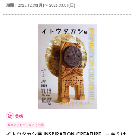
期間：
2025.12.08
(月)〜
2026.03.01
(日)
美術
観光
まちづくり
その他
イトウタカシ展 INSPIRATION CREATURE − キミは