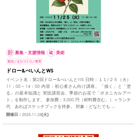
募集・支援情報
美術
観光
まちづくり
教育
ドロー&ぺいんとWS
イベント名：第2回ドロー&ぺいんとWS 日時：１１/２５（火）
11：00～14：00 内容：初心者さん向け講座。「描く」と「塗
る」の基本知識と 実技講習会。季節のお花で「ボタニカルアー
ト」を制作します。 参加費：3,000 円（材料費含む。）＋ランチ
代 あればスケッチブックを持参。 対象：どなたでも ...
開催日：
2025.11.25
(火)