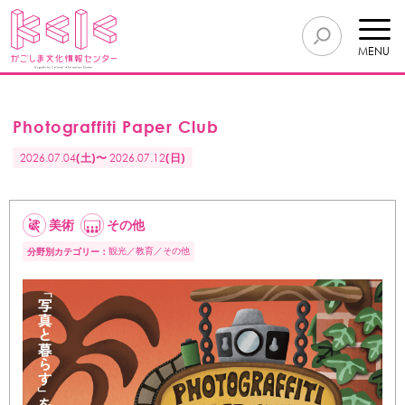
MENU
Photograffiti Paper Club
2026.07.04
(土)〜
2026.07.12
(日)
美術
その他
観光
教育
その他
分野別カテゴリー：