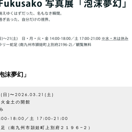
展「泡沫夢幻」
8(日)〜2026.03.21(土)
月火金土の開館
み
00-18:00／土 17:00-21:00
蛇足（南九州市頴娃町上別府２１９６−２）