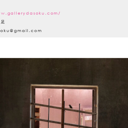
ww.gallerydasoku.com/
蛇足
soku@gmail.com