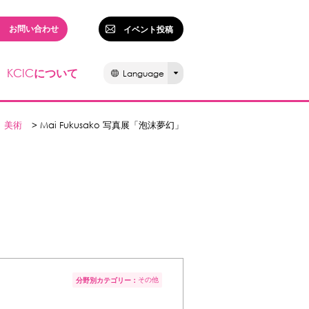
お問い合わせ
イベント投稿
KCIC
について
Language
美術
> Mai Fukusako 写真展「泡沫夢幻」
その他
分野別カテゴリー：