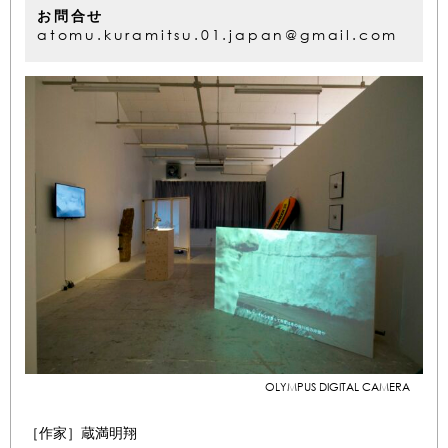
お問合せ
atomu.kuramitsu.01.japan@gmail.com
OLYMPUS DIGITAL CAMERA
［作家］蔵満明翔