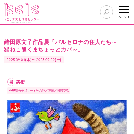
MENU
緒田原文子作品展「バルセロナの住人たち～
猫ねこ熊くまちょっとカバ～」
2025.09.04
(木)〜
2025.09.20
(土)
美術
その他
観光
国際交流
分野別カテゴリー：