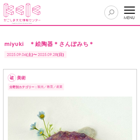
MENU
miyuki ＊絵陶器＊さんぽみち＊
2025.09.06
(土)〜
2025.09.28
(日)
美術
観光
教育
産業
分野別カテゴリー：