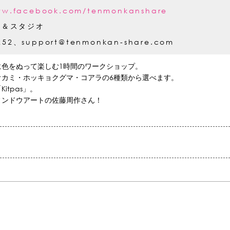
ww.facebook.com/tenmonkanshare
ア＆スタジオ
0252、support@tenmonkan-share.com
に色をぬって楽しむ1時間のワークショップ。
オカミ・ホッキョクグマ・コアラの6種類から選べます。
tpas」。
ィンドウアートの佐藤周作さん！