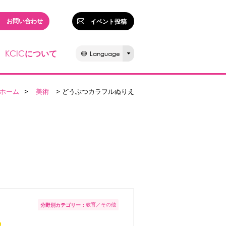
お問い合わせ
イベント投稿
KCIC
について
Language
ホーム
>
美術
> どうぶつカラフルぬりえ
教育
その他
分野別カテゴリー：