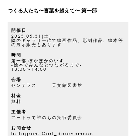
つくる人たち〜言葉を超えて〜 第一部
開催日
2025.05.31(土)
隣のギャラリーにて絵画作品、彫刻作品、絵本等
の展示販売もあります
時間
第一部 ぽかぽかのいす
-絵本でみんなとつながるまで-
13:00〜14:00
会場
センテラス 天文館図書館
料金
無料
主催者
アートって誰のもの実行委員会
お問合せ
Instagram @art_darenomono