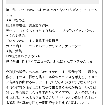
第一部 ぽかぽかのいす-絵本でみんなとつながるまで- トーク
ショー
⚫︎もりなつこ
鹿児島市在住、児童文学作家
著作に「ちゃうちゃうちゃうねん」「びわ色のドッジボール」
⚫︎くらやるみこ
「ぽかぽかのいす」製作実行委員長
カフェ店主、 ラジオパーソナリティ、ナレーター
⚫︎美川愛美
KTS鹿児島TVアナウンサー
担当番組 KTSライブニュース、わんにゃんプラスかごしま
今秋頃出版予定の絵本「ぽかぽかのいす」製作を通し、原文を
作る、イラスト挿絵を描く、本全体バランスを考える、イメー
ジ音楽を作曲する等、アートは1人でやるだけではなく皆それ
ぞれの得意を活かし楽しむ事で生まれるものがある。1人では
難しい事も協力し合う事で新たなアイデアや、人との繋がりも
生まれる。とあるカフェ看板犬リリィちゃんの物語を絵本にす
る過程での幸せな話を一部朗読をまじえてお話しします。