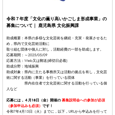
令和７年度「文化の薫り高いかごしま形成事業」の
募集について｜ 鹿児島県 文化振興課
助成概要：本県の多様な文化芸術を継続・充実・発展させるた
め，県内で文化芸術活動に
取り組む団体や個人に対し，活動経費の一部を助成します。
応募期間：～2025/05/09
応募方法：Web又は郵送(締切日必着)
助成分野：地域振興
助成対象：県内に主たる事務所又は活動の拠点を有し，文化芸
術に関する活動（事業）を行っている団体
県内在住者で文化芸術に関する活動を行っている個
人など
応募には，４月18日（金）開催の
募集説明会への参加が必須
（参加申込みも必須）
です！
令和7年4月15日（火）までに，以下，URLから申込みを行って