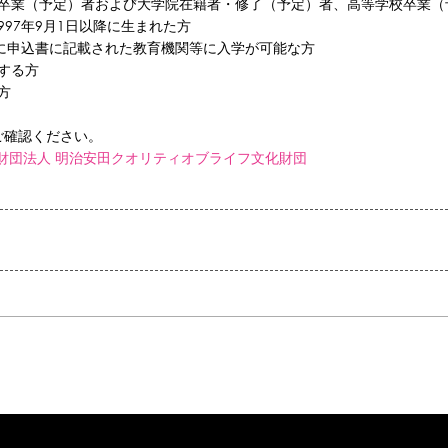
・卒業（予定）者および大学院在籍者・修了（予定）者、高等学校卒業（
1997年9月1日以降に生まれた方
での間に申込書に記載された教育機関等に入学が可能な方
する方
方
ご確認ください。
公益財団法人 明治安田クオリティオブライフ文化財団