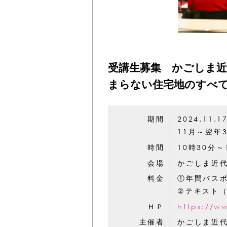
受講生募集 かごしま近
まらない住宅地のすべての
期間
2024.11.1
11月～翌年
時間
10時30分～
会場
かごしま近代
料金
①年間パスポ
②テキスト（
ＨＰ
https://w
主催者
かごしま近