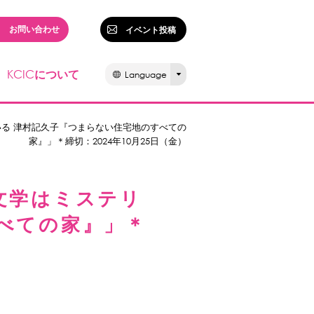
お問い合わせ
イベント投稿
KCIC
について
Language
いる 津村記久子『つまらない住宅地のすべての
家』」＊締切：2024年10月25日（金）
文学はミステリ
べての家』」＊