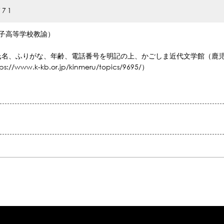
771
女子高等学校教諭）
名、ふりがな、年齢、電話番号を明記の上、かごしま近代文学館（鹿児
k-kb.or.jp/kinmeru/topics/9695/）