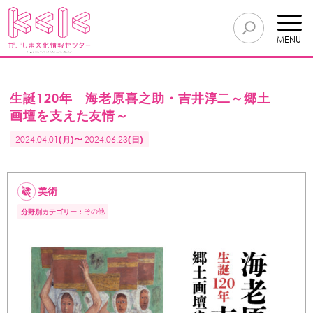
MENU
生誕120年 海老原喜之助・吉井淳二～郷土
画壇を支えた友情～
2024.04.01
(月)〜
2024.06.23
(日)
美術
その他
分野別カテゴリー：