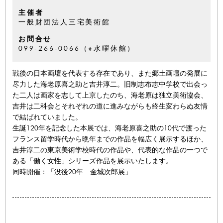
主催者
一般財団法人三宅美術館
お問合せ
099-266-0066（※水曜休館）
戦後の日本画壇を代表する存在であり、また郷土画壇の発展に
尽力した海老原喜之助と吉井淳二。旧制志布志中学校で出会っ
た二人は画家を志して上京したのち、海老原は独立美術協会、
吉井は二科会とそれぞれの道に進みながらも終生変わらぬ友情
で結ばれていました。
生誕120年を記念した本展では、海老原喜之助の10代で渡った
フランス留学時代から晩年までの作品を幅広く展示するほか、
吉井淳二の東京美術学校時代の作品や、代表的な作品の一つで
ある「働く女性」シリーズ作品を展示いたします。
同時開催：「没後20年 金城次郎展」