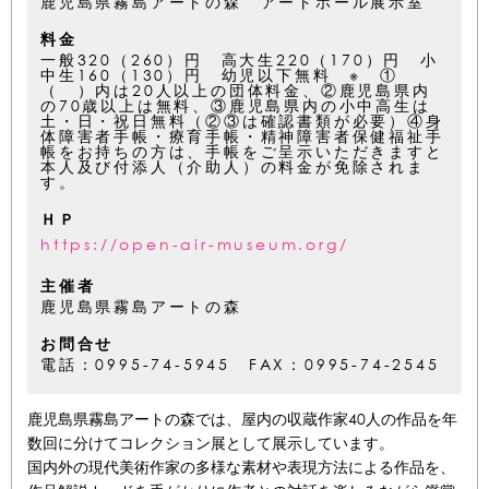
鹿児島県霧島アートの森 アートホール展示室
料金
一般320（260）円 高大生220（170）円 小
中生160（130）円 幼児以下無料 ※ ①
（ ）内は20人以上の団体料金、②鹿児島県内
の70歳以上は無料、③鹿児島県内の小中高生は
土・日・祝日無料（②③は確認書類が必要）④身
体障害者手帳・療育手帳・精神障害者保健福祉手
帳をお持ちの方は、手帳をご呈示いただきますと
本人及び付添人（介助人）の料金が免除されま
す。
ＨＰ
https://open-air-museum.org/
主催者
鹿児島県霧島アートの森
お問合せ
電話：0995-74-5945 FAX：0995-74-2545
鹿児島県霧島アートの森では、屋内の収蔵作家40人の作品を年
数回に分けてコレクション展として展示しています。
国内外の現代美術作家の多様な素材や表現方法による作品を、