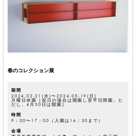
春のコレクション展
期間
2024.02.21(水)〜2024.05.19(日)
月曜日休園［祝日の場合は開園し翌平日閉園。た
だし、4月30日は開園］
時間
9：00〜17：00（入園は16：30まで）
会場