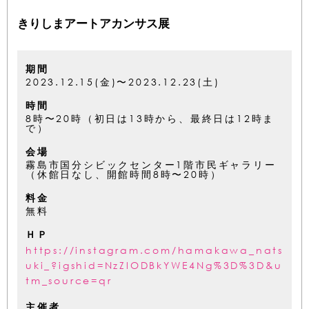
きりしまアートアカンサス展
期間
2023.12.15(金)〜2023.12.23(土)
時間
8時〜20時（初日は13時から、最終日は12時ま
で）
会場
霧島市国分シビックセンター1階市民ギャラリー
（休館日なし、開館時間8時〜20時）
料金
無料
ＨＰ
https://instagram.com/hamakawa_nats
uki_?igshid=NzZlODBkYWE4Ng%3D%3D&u
tm_source=qr
主催者