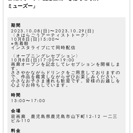
ミューズー」
期間
2023.10.08(日)〜2023.10.29(日)
〈きはらごうアーティストトーク〉
10月8日(日)15:00〜
※先着順
インスタライブにて同時配信
〈オープニングレセプション〉
10月8日(日)17:00〜19:00
画廊オープンを記念してレセプションを開催しま
す。
ささやかながらドリンクをご用意しておりますの
で、作品を鑑賞しながらぜひお楽しみください。
小さなお子さま連れも歓迎です。皆様のお越しを
心よりお待ちしています。
時間
13:00〜17:00
会場
容画廊 鹿児島県鹿児島市山下町12-12 一二三
ビル110
料金