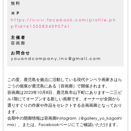
無料
ＨＰ
https://www.facebook.com/profile.ph
p?id=61550834390761
主催者
容画廊
お問合せ
youandcompany.inc@gmail.com
この度、鹿児島を拠点に活動している現代テンペラ画家きはら
ごうの個展が鹿児島にある［容画廊］で開催されます。
容画廊は2023年10月8日、鹿児島市山下町にあります一二三ビ
ル1階にてオープンする新しい画廊です。オーナーが全国から
選りすぐりの作家や作品をセレクトする企画画廊となっており
ます。
会期中の開廊情報は容画廊Instagram（@gallery_yo_kagoshi
ma）、または、Facebookページにてご確認いただけます。