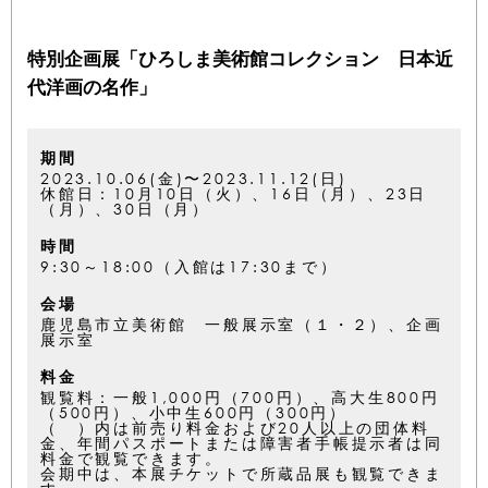
特別企画展「ひろしま美術館コレクション 日本近
代洋画の名作」
期間
2023.10.06(金)〜2023.11.12(日)
休館日：10月10日（火）、16日（月）、23日
（月）、30日（月）
時間
9:30～18:00（入館は17:30まで）
会場
鹿児島市立美術館 一般展示室（１・２）、企画
展示室
料金
観覧料：一般1,000円（700円）、高大生800円
（500円）、小中生600円（300円）
（ ）内は前売り料金および20人以上の団体料
金、年間パスポートまたは障害者手帳提示者は同
料金で観覧できます。
会期中は、本展チケットで所蔵品展も観覧できま