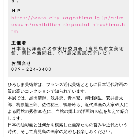
す。
ＨＰ
https://www.city.kagoshima.lg.jp/artm
useum/exhibition-r5special-hiroshima.h
tml
主催者
日本近代洋画の名作実行委員会（鹿児島市立美術
館、南日本新聞社、KYT鹿児島読売テレビ）
お問合せ
099－224-3400
ひろしま美術館は、フランス近代美術とともに日本近代洋画の
質の高いコレクションで知られています。
本展では、黒田清輝、浅井忠、青木繁、岸田劉生、安井曾太
郎、梅原龍三郎、佐伯祐三、鴨居玲ら、近代洋画の大家69人に
よる同館の秀作80点に、当館の郷土の洋画約10点を加えて紹介
します。
日本の油彩画とは何かを模索した画家たちの営みや近代という
時代、そして鹿児島の画家の足跡もお楽しみください。