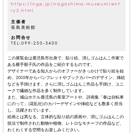
https://ngp.jp/nagashima-museum/ent
ry2.html
主催者
長島美術館
お問合せ
TEL:099-250-5400
この展覧会は鹿児島市出身で、貼り絵、消しゴムはんこ作家で
ある横手順子氏の作品をご紹介するものです。
デザイナーである知人からのオファーがきっかけで貼り絵を始
め、2005年からパンフレットやブックカバーのデザイン、挿絵
などを手掛けます。さらに消しゴムはんこ作品も手掛け、ユニ
ークで繊細な作品を多く制作しています。
また、城山ホテル鹿児島の客室アートや、詩画集「春は自転車
にのって」(花乱社)のカバーデザインや挿絵なども数多く担当
し、活躍されています。
絵画とは異なる、立体的な貼り絵の原画や、消しゴムはんこの
技法で制作された動物や植物、レトロなモチーフの作品など、
わくわくする空間をお楽しみください。