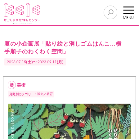
MENU
夏の小企画展「貼り絵と消しゴムはんこ…横
手順子のわくわく空間」
2023.07.15
(土)〜
2023.09.11
(月)
美術
観光
教育
分野別カテゴリー：