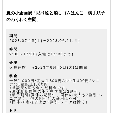
夏の小企画展「貼り絵と消しゴムはんこ…横手順子
のわくわく空間」
期間
2023.07.15(土)〜2023.09.11(月)
時間
9:00～17:00(入館は16:30まで)
会場
火曜休館 ※2023年8月15日(火)は開館
料金
一般1,000円/高大生800円/小中生400円/シニ
ア(65歳以上)500円
※常設展6室も含んだ料金です。
※夏休み期間中の小・中学生は2割引。
※親子割引(夏休み期間中、同伴の大人も2割引-シ
ニア除く、他の割引との併用は不可)
※団体20名様以上は2割引(シニアは除く)
ＨＰ