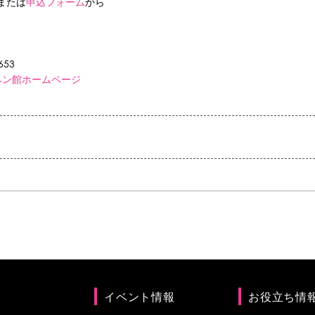
）または
申込フォーム
から
653
ヘン館ホームページ
イベント情報
お役立ち情