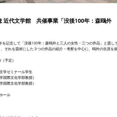
ま近代文学館 共催事業「没後100年：森鴎外
60年を記念して「没後100年：森鴎外と三人の女性・三つの作品」と題
と、それを題材にした３つの作品の紹介・考察を中心に、鴎外の生涯を
時（予定）
文学ゼミナール学生
学国際文化学部教授）
学国際文化学部教授）
ホール