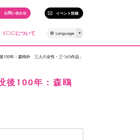
お問い合わせ
イベント投稿
KCIC
について
Language
後100年：森鴎外 三人の女性・三つの作品」
後100年：森鴎