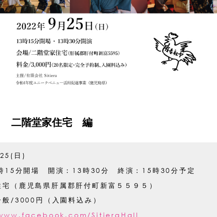
 二階堂家住宅 編
.25(日)
時15分開場 開演：13時30分 終演：15時30分予定
住宅（鹿児島県肝属郡肝付町新富５５９５）
般/3000円（入園料込み）
/www.facebook.com/SitieraHall