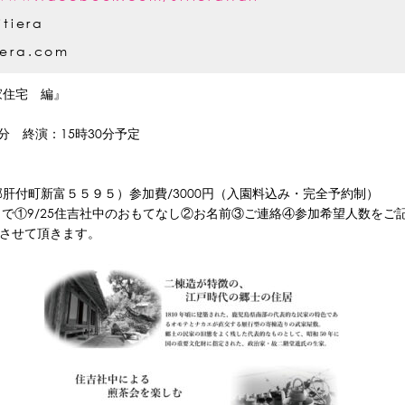
tiera
iera.com
住宅 編』
0分 終演：15時30分予定
肝付町新富５５９５）参加費/3000円（入園料込み・完全予約制）
a.comまで①9/25住吉社中のおもてなし②お名前③ご連絡④参加希望人数
とさせて頂きます。