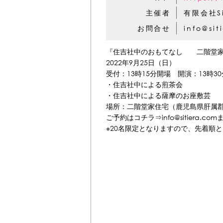
主催者
有限会社Si
お問合せ
info@sit
『住吉社中のおもてなし 二階堂家
2022年9月25日（日）
受付：13時15分開場 開演：13時3
・住吉社中による煎茶会
・住吉社中による薩摩のお座敷芸
場所：二階堂家住宅（鹿児島県肝属郡
ご予約はコチラ⇒info@sitier
※20名限定となりますので、先着順