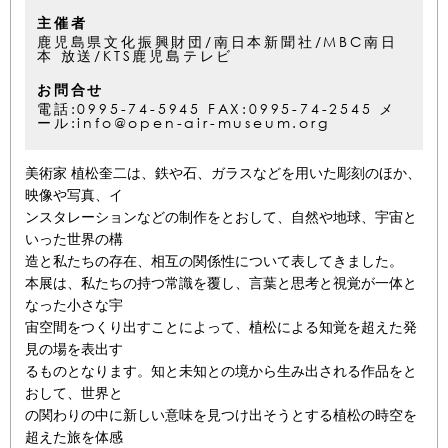
主催者
鹿児島県文化振興財団/南日本新聞社/MBC南日
本 放送/KTS鹿児島テレビ
お問合せ
電話:0995-74-5945 FAX:0995-74-2545 メ
ール:info@open-air-museum.org
美術家 植松奎二は、鉄や石、ガラスなどを用いた彫刻のほか、
映像や写真、イ
ンスタレーションなどの制作をとおして、自然や地球、宇宙と
いった世界の構
造と私たちの存在、相互の関係性について表してきました。
本展は、私たちの持つ常識を覆し、言葉と思考と視覚が一体と
なった小さな宇
宙空間をつくり出すことによって、植松による知覚を超えた発
見の場を表出す
るものとなります。知と未知との境から生み出される作品をと
おして、世界と
の関わりの中に新しい意味を見つけ出そうとする植松の時空を
超えた旅を体感