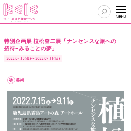
MENU
特別企画展 植松奎二展「ナンセンスな旅への
招待−みることの夢」
2022.07.15
(金)〜
2022.09.11
(日)
美術