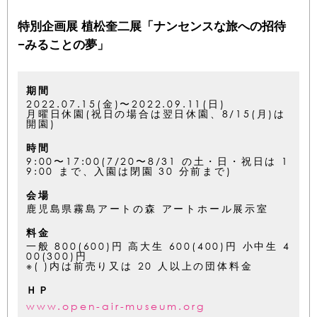
特別企画展 植松奎二展「ナンセンスな旅への招待
−みることの夢」
期間
2022.07.15(金)〜2022.09.11(日)
月曜日休園(祝日の場合は翌日休園、8/15(月)は
開園)
時間
9:00〜17:00(7/20〜8/31 の土・日・祝日は 1
9:00 まで、入園は閉園 30 分前まで)
会場
鹿児島県霧島アートの森 アートホール展示室
料金
一般 800(600)円 高大生 600(400)円 小中生 4
00(300)円
※( )内は前売り又は 20 人以上の団体料金
ＨＰ
www.open-air-museum.org