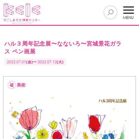
MENU
ハル３周年記念展〜なないろ〜宮城景花ガラ
ス ペン画展
2022.07.01
(金)〜
2022.07.12
(火)
美術