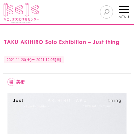
MENU
TAKU AKIHIRO Solo Exhibition – Just thing
–
2021.11.20
(土)〜
2021.12.05
(日)
美術