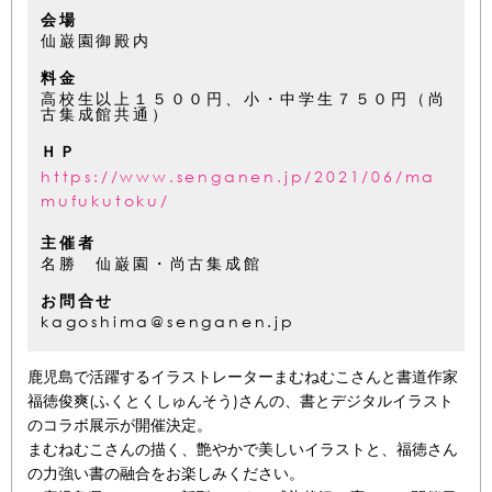
会場
仙巌園御殿内
料金
高校生以上１５００円、小・中学生７５０円（尚
古集成館共通）
ＨＰ
https://www.senganen.jp/2021/06/ma
mufukutoku/
主催者
名勝 仙巌園・尚古集成館
お問合せ
kagoshima@senganen.jp
鹿児島で活躍するイラストレーターまむねむこさんと書道作家
福徳俊爽(ふくとくしゅんそう)さんの、書とデジタルイラスト
のコラボ展示が開催決定。
まむねむこさんの描く、艶やかで美しいイラストと、福徳さん
の力強い書の融合をお楽しみください。