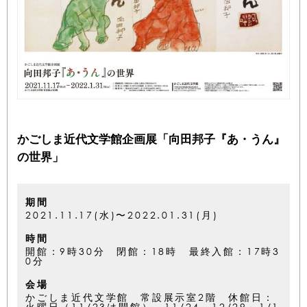
かごしま近代文学館企画展「向田邦子『あ・うん』
の世界」
期間
2021.11.17(水)〜2022.01.31(月)
時間
開館：9時30分 閉館：18時 最終入館：17時3
0分
会場
かごしま近代文学館 常設展示室2階 休館日：
火曜日（11/23は開館）、11/24、12/29～1/1