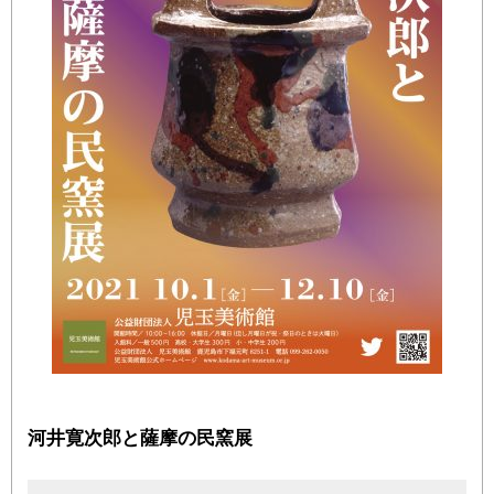
河井寛次郎と薩摩の民窯展