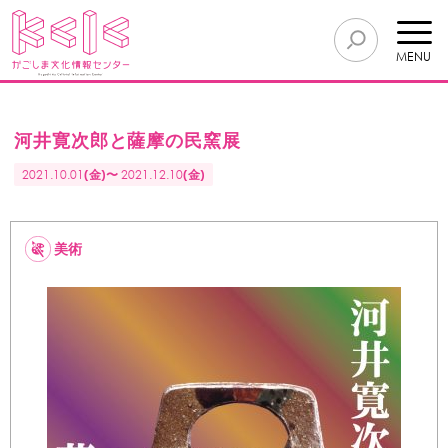
MENU
河井寛次郎と薩摩の民窯展
2021.10.01
(金)〜
2021.12.10
(金)
美術