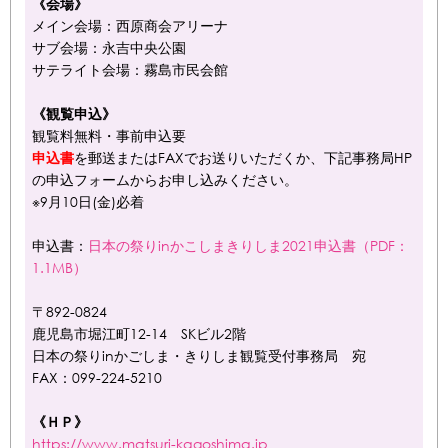
《会場》
メイン会場：西原商会アリーナ
サブ会場：永吉中央公園
サテライト会場：霧島市民会館
《観覧申込》
観覧料無料・事前申込要
を郵送またはFAXでお送りいただくか、下記事務局HP
申込書
の申込フォームからお申し込みください。
※9月10日(金)必着
申込書：
日本の祭りinかこしまきりしま2021申込書（PDF：
1.1MB）
〒892-0824
鹿児島市堀江町12-14 SKビル2階
日本の祭りinかごしま・きりしま観覧受付事務局 宛
FAX：099-224-5210
《ＨＰ》
https://www.matsuri-kagoshima.jp