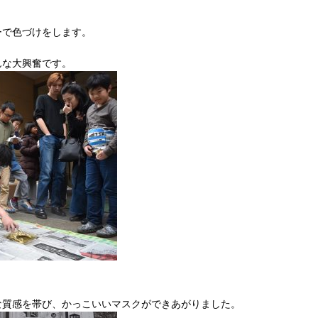
ーで色づけをします。
！
んな大興奮で
す。
な質感を帯び、かっこいいマスクができあがりました。