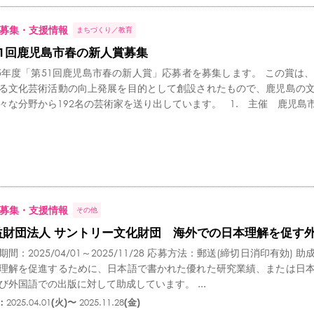
募集・支援情報
まちづくり
教育
51回鹿児島市春の新人賞募集
25年度「第51回鹿児島市春の新人賞」応募者を募集します。 この賞
る文化芸術活動の向上発展を目的として創設されたもので、鹿児島の
々な分野から192名の芸術家を送り出しています。 1. 主催 鹿児島市芸
募集・支援情報
その他
益財団法人 サントリー文化財団 海外での日本理解を促す
期間：2025/04/01～2025/11/28 応募方法：郵送(締切日消印有
理解を促進するために、日本語で書かれた優れた研究業績、または日
び外国語での出版に対して助成しています。 ...
：
2025.04.01
(火)〜
2025.11.28
(金)