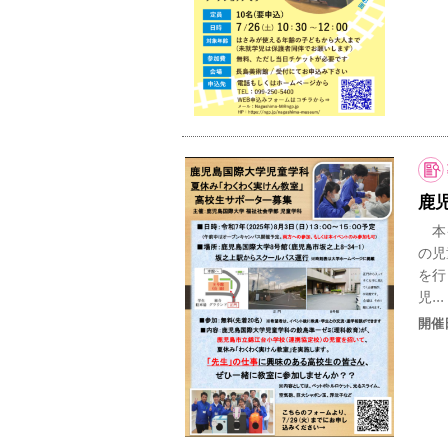
鹿
本イ
の児
を行
児...
開催