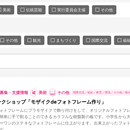
美術
伝統芸能
実行委員会主催
その他
その他
観光
まちづくり
国際交流
福
募集・支援情報
美術
その他
国際交流
福祉
教育
環境
その他
観
ークショップ「モザイクdeフォトフレーム作り」
トフレームにプラモザイクで飾り付けをして、オリジナルフォトフレ
簡単に手で割ることのできるカラフルな樹脂製の板です。小学生から
ーワンのステキなフォトフレームに仕上がります。出来上がったフォ
、...