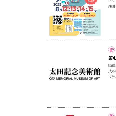
期間
第
助成
成を
世絵