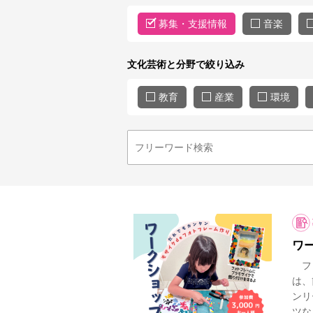
募集・支援情報
音楽
文化芸術と分野で絞り込み
教育
産業
環境
ワ
フォ
は、
ンリ
ツなど