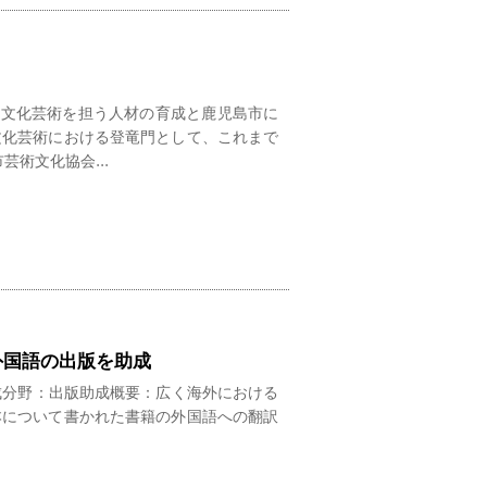
は、文化芸術を担う人材の育成と鹿児島市に
文化芸術における登竜門として、これまで
術文化協会...
外国語の出版を助成
効) 助成分野：出版助成概要：広く海外における
本について書かれた書籍の外国語への翻訳