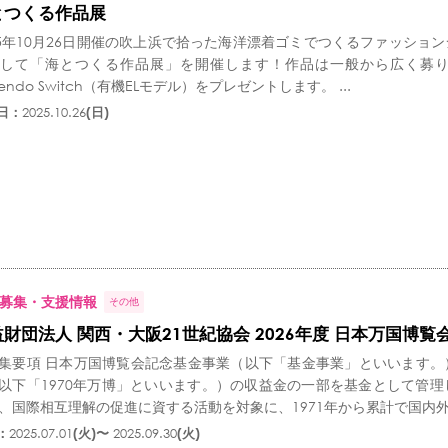
とつくる作品展
25年10月26日開催の吹上浜で拾った海洋漂着ゴミでつくるファッション
して「海とつくる作品展」を開催します！作品は一般から広く募
tendo Switch（有機ELモデル）をプレゼントします。 ...
日：
2025.10.26
(日)
募集・支援情報
その他
財団法人 関西・大阪21世紀協会 2026年度 日本万国博
集要項 日本万国博覧会記念基金事業（以下「基金事業」といいます。）
以下「1970年万博」といいます。）の収益金の一部を基金として管理
、国際相互理解の促進に資する活動を対象に、1971年から累計で国内外114
：
2025.07.01
(火)〜
2025.09.30
(火)