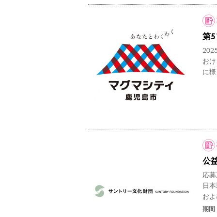
第
20
おけ
に様
公
応募
日本
およ
期間