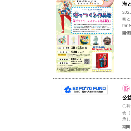
海
20
画と
Nin
開催
公益
〇募
会（
承し
期間