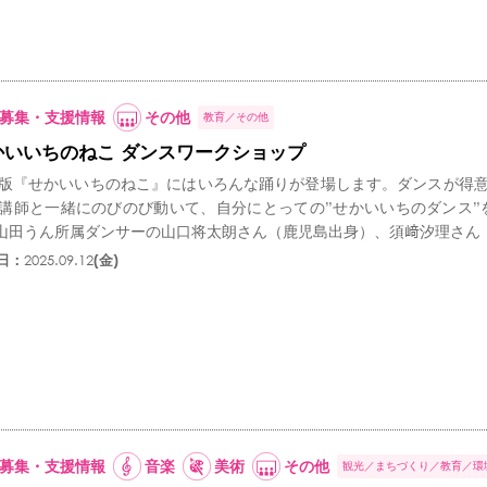
募集・支援情報
その他
教育
その他
かいいちのねこ ダンスワークショップ
版『せかいいちのねこ』にはいろんな踊りが登場します。ダンスが得
講師と一緒にのびのび動いて、自分にとっての”せかいいちのダンス”
.山田うん所属ダンサーの山口将太朗さん（鹿児島出身）、須﨑汐理さん
日：
2025.09.12
(金)
募集・支援情報
音楽
美術
その他
観光
まちづくり
教育
環