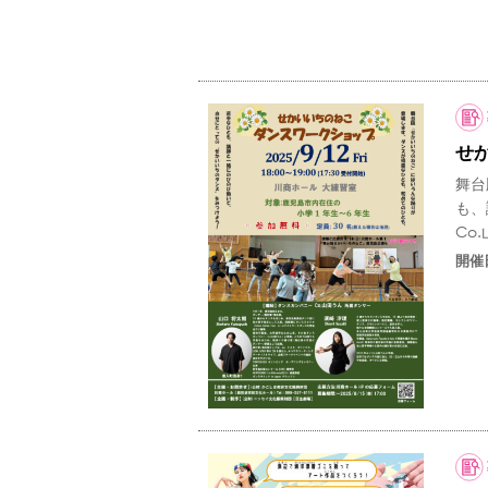
せ
舞台
も、
Co
開催