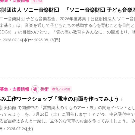
募集・支援情報
その他
益財団法人 ソニー音楽財団 「ソニー⾳楽財団 ⼦ども⾳楽基
ニー⾳楽財団 ⼦ども⾳楽基⾦」2026年度募集｜公益財団法人 ソニー音
楽基⾦」は、⾳楽を通して⼦どもたちの感動する⼼を育むことを⽬的と
SDGs）」の⽬標のひとつ、「質の⾼い教育をみんなに」の観点より、地域
：
2025.07.16
(水)〜
2025.08.17
(日)
募集・支援情報
美術
教育
その他
休み工作ワークショップ「電車のお面を作ってみよう」
新美術館 で開催中の『冨吉郷太のりものアート展』の関連イベントと
ってみよう」を、7月26日（土）に開催します！ ただ今、申込受付中
る冨吉郷太さんと一緒に、立体的な電車のお面を作ってみましょう。 みな
日：
2025.07.26
(土)