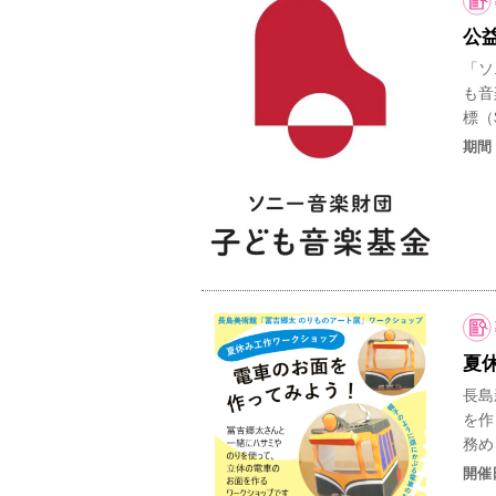
公
「ソ
も⾳
標（
期間
夏
長島
を作
務め
開催