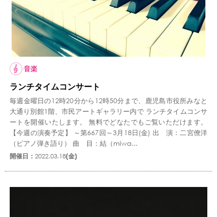
音楽
ランチタイムコンサート
毎週金曜日の12時20分から12時50分まで、鹿児島市役所みなと
大通り別館1階、市民アートギャラリー内で ランチタイムコンサ
ートを開催いたします。 無料でどなたでもご覧いただけます。
【今週の演奏予定】 ～第667回～3月18日(金) 出 演：二宮僚洋
（ピアノ弾き語り） 曲 目：結（miwa...
開催日：
2022.03.18
(金)