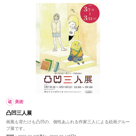
美術
凸凹三人展
画風も背たけも凸凹の、個性あふれる作家三人による絵画グルー
プ展です。