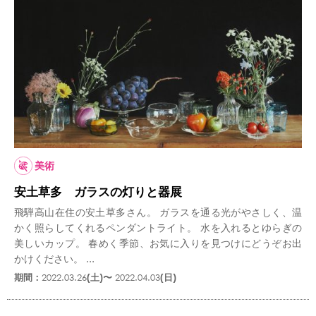
美術
安土草多 ガラスの灯りと器展
飛騨高山在住の安土草多さん。 ガラスを通る光がやさしく、温
かく照らしてくれるペンダントライト。 水を入れるとゆらぎの
美しいカップ。 春めく季節、お気に入りを見つけにどうぞお出
かけください。 ...
期間：
2022.03.26
(土)〜
2022.04.03
(日)