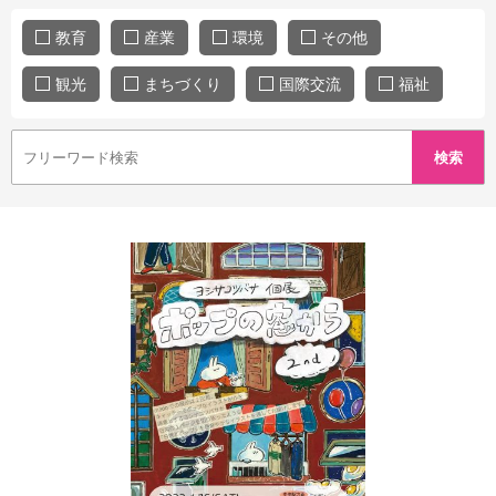
教育
産業
環境
その他
観光
まちづくり
国際交流
福祉