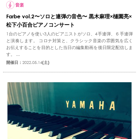
音楽
Farbe vol.2〜ソロと連弾の音色〜 黒木麻理×樋園亮×
松下小百合ピアノコンサート
1台のピアノを使い3人のピアニストがソロ、4手連弾、６手連弾
と演奏します。 コロナ対策と、クラシック音楽の雰囲気を広く
お伝えすることを目的とした当日の編集動画を後日限定配信しま
す。 ...
開催日：
2022.05.14
(土)