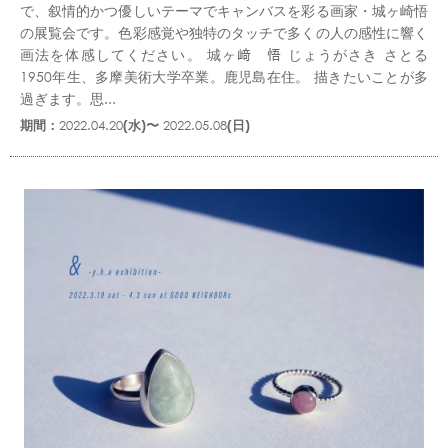
で、叙情的かつ優しいテーマでキャンバスを彩る画家・城ヶ崎悟
の展覧会です。色彩感覚や独特のタッチで多くの人の感性に響く
画法を体感してください。 城ヶ﨑 悟 じょうがさき さとる
1950年生、多摩美術大学卒業。鹿児島在住。 描きたいことが多
過ぎます。思...
期間：
2022.04.20
(水)〜
2022.05.08
(日)