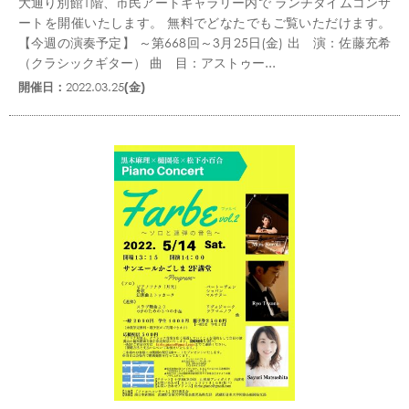
大通り別館1階、市民アートギャラリー内で ランチタイムコンサ
ートを開催いたします。 無料でどなたでもご覧いただけます。
【今週の演奏予定】 ～第668回～3月25日(金) 出 演：佐藤充希
（クラシックギター） 曲 目：アストゥー...
開催日：
2022.03.25
(金)