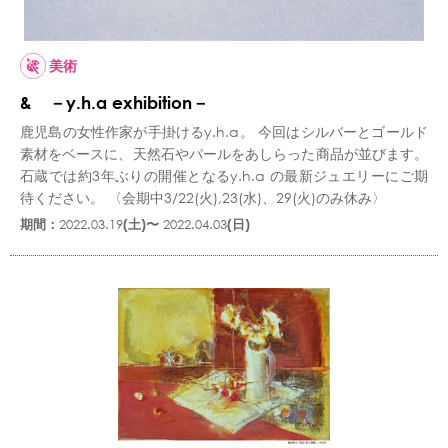
美術
& －y.h.a exhibition－
鹿児島の女性作家が手掛けるy.h.a。 今回はシルバーとゴールド
素材をベースに、天然石やパールをあしらった商品が並びます。
石蔵では約3年ぶりの開催となるy.h.a の最新ジュエリーにご期
待ください。 〈会期中3/22(火),23(水)、29(火)のみ休み〉
期間：
2022.03.19
(土)〜
2022.04.03
(日)