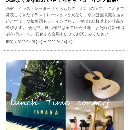
画家・イラストレーターさくらもちの、3度目の個展。 これまで
発表してきたイラストレーションと異なり、今回は無意識を描き
起こすような抽象画ドローイングをテーマに100枚以上の作品が
並びます。 会期中、展示作品は全て販売可能、また随時新作追
加を行います。 変化する会場も併せてお楽しみください。...
期間：
2022.04.09
(土)〜
2022.04.16
(土)