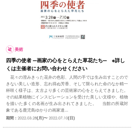
美術
四季の使者 ―画家の心をとらえた草花たち― ※詳し
くは主催者にお問い合わせください
花々の澄みきった花弁の色彩、人間の手では生み出すことので
きない美しい造形、忘れ得ぬ芳香、そして限られた命のなか精一
杯咲く様子は、太古より多くの芸術家の心をとらえてきました。
その結果植物にインスピレーションを受けた美しい文様や、植物
を描いた多くの名画が生み出されてきました。 当館の所蔵対
象である鹿児島ゆかりの画家達...
期間：
2022.03.28
(月)〜
2022.07.10
(日)