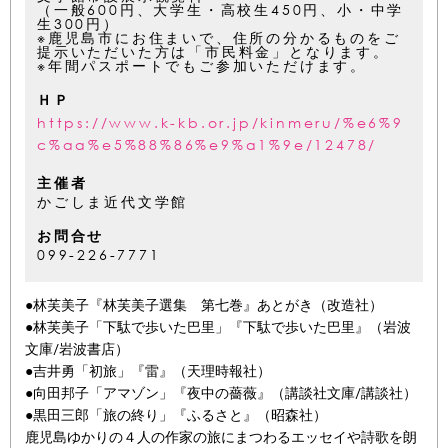
（一般600円、大学生・高校生450円、小・中学
生300円）
※鹿児島市にお住まいで、住所の分かるものをご
提示いただいた方は「市民料金」となります。
※年間パスポートでもご参加いただけます。
ＨＰ
https://www.k-kb.or.jp/kinmeru/%e6%9
c%aa%e5%88%86%e9%a1%9e/12478/
主催者
かごしま近代文学館
お問合せ
099-226-7771
●林芙美子『林芙美子選集 第七巻』あとがき（改造社）
●林芙美子「下駄で歩いた巴里」『下駄で歩いた巴里』（岩波
文庫/岩波書店）
●吉井勇「初旅」『雷』（天理時報社）
●向田邦子「アマゾン」『夜中の薔薇』（講談社文庫/講談社）
●黒田三郎「旅の終り」『ふるさと』（昭森社）
鹿児島ゆかりの４人の作家の旅にまつわるエッセイや詩歌を朗