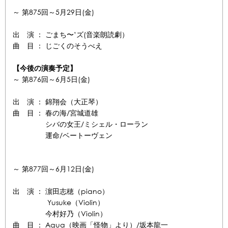
～ 第875回～5月29日(金)
出 演 ： ごまち〜’ズ(音楽朗読劇）
曲 目 ： じごくのそうべえ
【今後の演奏予定】
～ 第876回～6月5日(金)
出 演 ： 錦翔会（大正琴）
曲 目 ： 春の海/宮城道雄
シバの女王/ミシェル・ローラン
運命/ベートーヴェン
～ 第877回～6月12日(金)
出 演 ： 濵田志穂（piano）
Yusuke（Violin）
今村好乃（Violin）
曲 目 ： Aqua（映画「怪物」より）/坂本龍一