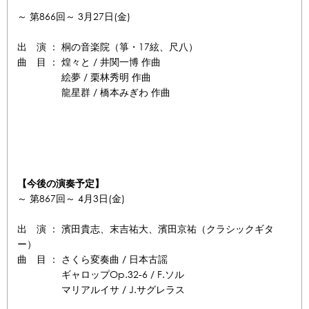
～ 第866回～ 3月27日(金)
出 演 ： 桐の音楽院（箏・17絃、尺八）
曲 目 ： 煌々と / 井関一博 作曲
絵夢 / 栗林秀明 作曲
龍星群 / 橋本みぎわ 作曲
【今後の演奏予定】
～ 第867回～ 4月3日(金)
出 演 ： 濱田貴志、末吉祐大、濱田京祐（クラシックギタ
ー）
曲 目 ： さくら変奏曲 / 日本古謡
ギャロップOp.32-6 / F.ソル
マリアルイサ / J.サグレラス