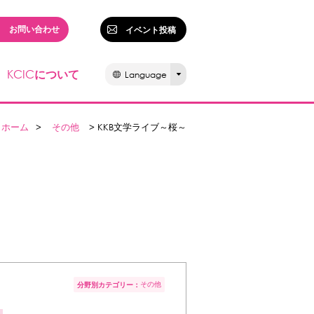
お問い合わせ
イベント投稿
KCIC
について
Language
ホーム
>
その他
> KKB文学ライブ～桜～
その他
分野別カテゴリー：