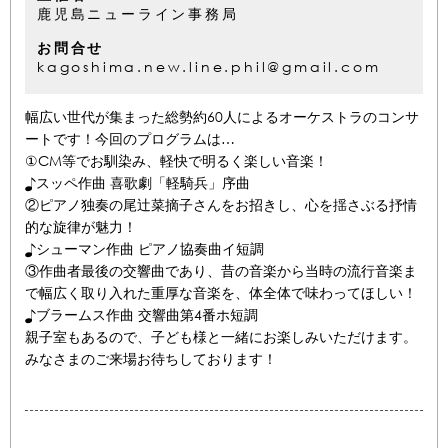
鹿児島ニューライン事務局
お問合せ
kagoshima.new.line.phil@gmail.com
幅広い世代が集まった総勢約60人によるオーケストラのコンサ
ートです！今回のプログラムは…
①CM等でお馴染み、軽快で明るく楽しい音楽！
♪スッペ作曲 喜歌劇「軽騎兵」序曲
②ピアノ独奏の尾辻󠄀菜摘子さんをお招きし、心を揺さぶる抒情
的な旋律が魅力！
♪シューマン作曲 ピアノ協奏曲イ短調
③作曲者最後の交響曲であり、昔の音楽から当時の流行音楽ま
で幅広く取り入れた重厚な音楽を、体全体で味わってほしい！
♪ブラームス作曲 交響曲第4番ホ短調
親子室もあるので、子ども様と一緒にお楽しみいただけます。
みなさまのご来場お待ちしております！