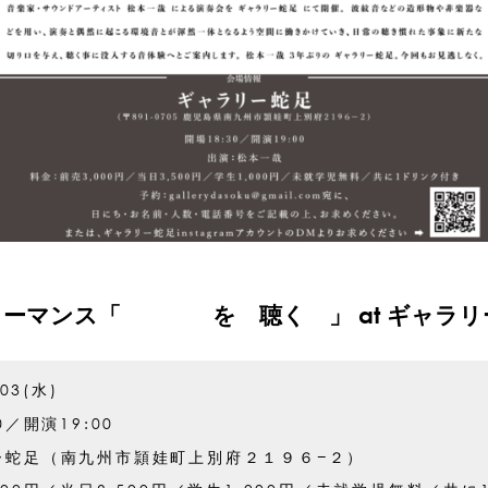
ォーマンス「 を 聴く 」 at ギャラリ
.03(水)
0／開演19:00
ー蛇足（南九州市頴娃町上別府２１９６−２）