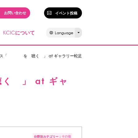
お問い合わせ
イベント投稿
KCIC
について
Language
ンス「 を 聴く 」 at ギャラリー蛇足
」 at ギャ
その他
分野別カテゴリー：