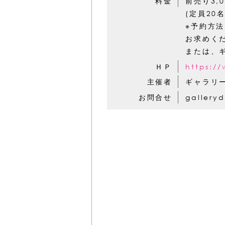
料金
前売り3,
(定員20
※予約方法
お求めく
または、ギ
ＨＰ
https:/
主催者
ギャラリ
お問合せ
gallery