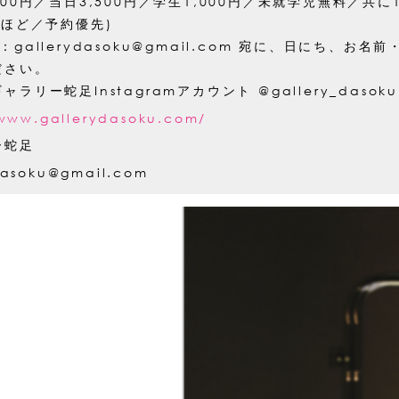
000円／当日3,500円／学生1,000円／未就学児無料／共
名ほど／予約優先)
：gallerydasoku@gmail.com 宛に、日にち、お
ださい。
ャラリー蛇足Instagramアカウント @gallery_das
/www.gallerydasoku.com/
ー蛇足
dasoku@gmail.com