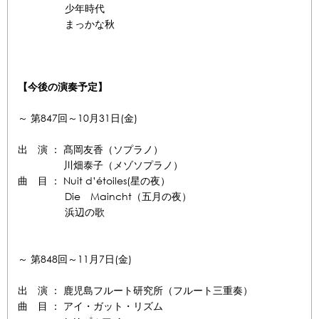
少年時代
まっかな秋
【今後の演奏予定】
～ 第847回～10月31日(金)
出 演 ： 髙岡友香（ソプラノ）
川畑泰子（メゾソプラノ）
曲 目 ： Nuit d’étoiles(星の夜）
Die Maincht（五月の夜）
浜辺の歌
～ 第848回～11月7日(金)
出 演 ： 鹿児島フルート研究所（フルート三重奏）
曲 目 ： アイ・ガット・リズム