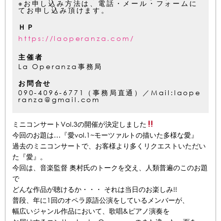
※お申し込み方法は、電話・メール・フォームに
てお申し込み頂けます。
ＨＰ
https://laoperanza.com/
主催者
La Operanza事務局
お問合せ
090-4096-6771（事務局直通）／Mail:laope
ranza@gmail.com
ミニコンサートVol.3の開催が決定しました
今回のお題は…『愛vol.1~モーツァルトの描いた多様な愛』
過去のミニコンサートで、お客様より多くリクエストいただい
た『愛』。
今回は、音楽監督 奥村氏のトークを交え、人類普遍のこのお題
で
どんな作品が聴けるか・・・ それは当日のお楽しみ!!
普段、年に1回のオペラ原語公演をしているメンバーが、
幅広いジャンル作品において、歌唱&ピアノ演奏を