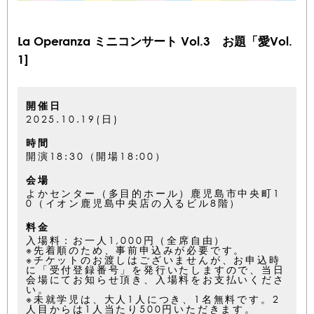
La Operanza ミニコンサート Vol.3 お題「愛Vol.
1]
開催日
2025.10.19(日)
時間
開演18:30（開場18:00）
会場
よかセンター（多目的ホール）鹿児島市中央町1
0（イオン鹿児島中央店の入るビル8階）
料金
入場料：お一人1,000円（全席自由）
※先着順のため、事前申込みが必要です。
※チケットのお渡しはございませんが、お申込時
に「受付登録番号」を発行いたしますので、当日
会場にてお知らせ頂き、入場料をお支払いくださ
い。
※未就学児は、大人1人につき、1名無料です。2
人目からは1人当たり500円いただきます。