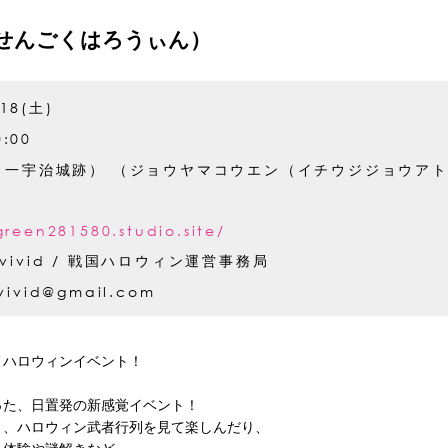
（せんごくはろうぃん）
.18(土)
0:00
（一宇治城跡） （ジョウヤマコウエン（イチウジジョウア
green281580.studio.site/
is vivid / 戦国ハロウィン運営事務局
.vivid@gmail.com
メハロウィンイベント！
さった、日置発の新感覚イベント！
り、ハロウィン武者行列を見て楽しんだり、