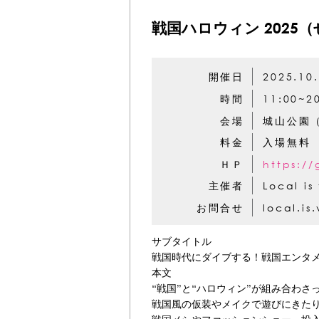
戦国ハロウィン 2025
開催日
2025.10
時間
11:00~2
会場
城山公園
料金
入場無料
ＨＰ
https://
主催者
Local 
お問合せ
local.is
サブタイトル
戦国時代にダイブする！戦国エンタ
本文
“戦国”と“ハロウィン”が組み合わ
戦国風の仮装やメイクで遊びにきた