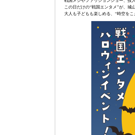
戦国メシやファッションショー、投
この日だけの“戦国エンタメ”が、城
大人も子どもも楽しめる、“時空をこ