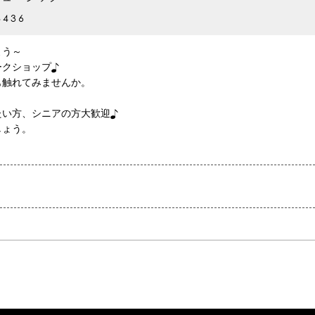
8436
よう～
ークショップ♪
も触れてみませんか。
たい方、シニアの方大歓迎♪
しょう。